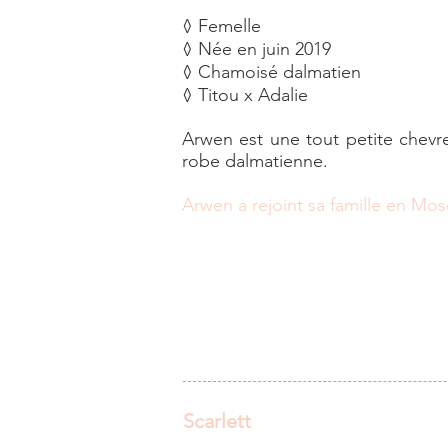
◊ Femelle
◊ Née en juin 2019
◊ Chamoisé dalmatien
◊ Titou x Adalie
Arwen est une tout petite chevret
robe dalmatienne.
Arwen a rejoint sa famille en Mose
Scarlett