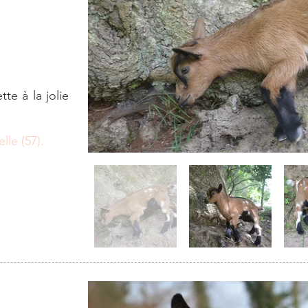
te à la jolie
lle (57).