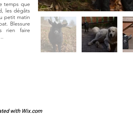
 le temps que
rd, les dégâts
au petit matin
at. Blessure
s rien faire
...
ated with
Wix.com