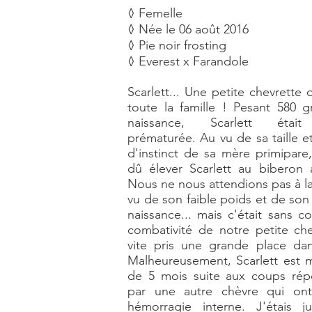
◊ Femelle
◊ Née le 06 août 2016
◊ Pie noir frosting
◊ Everest x Farandole
Scarlett... Une petite chevrette
toute la famille ! Pesant 580 
naissance, Scarlett était
prématurée. Au vu de sa taille 
d'instinct de sa mère primipare
dû élever Scarlett au biberon 
Nous ne nous attendions pas à la 
vu de son faible poids et de son 
naissance... mais c'était sans c
combativité de notre petite che
vite pris une grande place dan
Malheureusement, Scarlett est m
de 5 mois suite aux coups ré
par une autre chèvre qui on
hémorragie interne. J'étais 