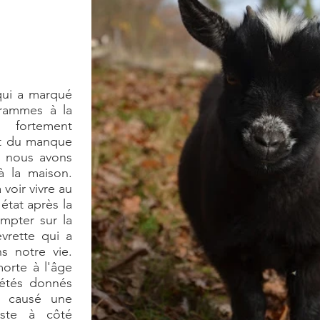
 qui a marqué
grammes à la
 fortement
et du manque
, nous avons
à la maison.
voir vivre au
état après la
ompter sur la
vrette qui a
s notre vie.
orte à l'âge
pétés donnés
t causé une
juste à côté