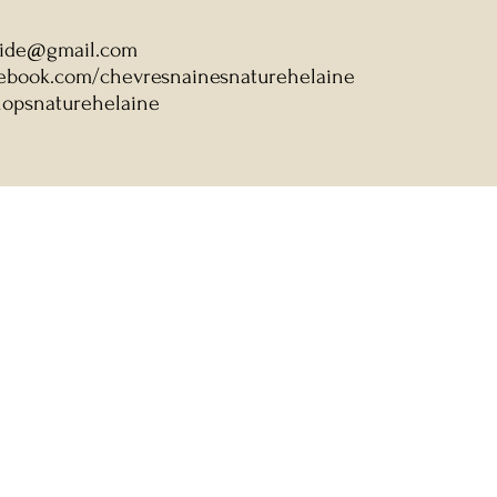
baide@gmail.com
cebook.com/chevresnainesnaturehelaine
lopsnaturehelaine