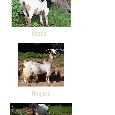
Kealia
Niagara