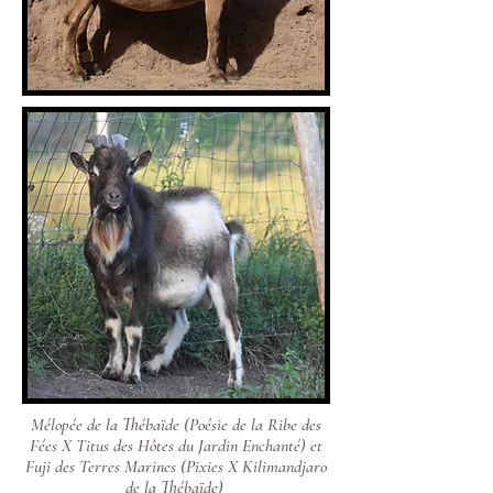
Mélopée de la Thébaïde (Poésie de la Ribe des
Fées X Titus des Hôtes du Jardin Enchanté) et
Fuji des Terres Marines (Pixies X Kilimandjaro
de la Thébaïde)