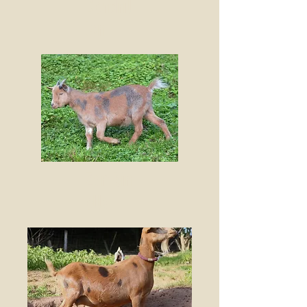
Cendril
lon
Zambin
ella