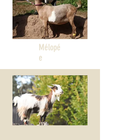
Mélopé
e
Cornéli