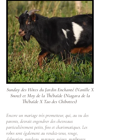
Sunday des Hôtes du Jardin Enchanté (Vanille X
Snow) et Moy de la Thébaïde (Niagara de la
Thébaïde X Tao des Chibottes)
Encore un mariage très prometteur, qui, au vu des
parents, devrait engendrer des chevreaux
particulièrement petits, fins et charismatiques. Les
robes sont également au rendez-vous, rouge,
dalmatien, sundgau, marques, suisses, marbrures,