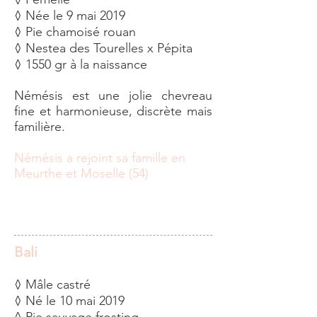
◊ Née le 9 mai 2019
◊ Pie chamoisé rouan
◊ Nestea des Tourelles x Pépita
◊ 1550 gr à la naissance
Némésis est une jolie chevreau
fine et harmonieuse, discrète mais
familière.
Némésis a rejoint sa famille en
Meurthe et Moselle (54)
Bali
◊ Mâle castré
◊ Né le 10 mai 2019