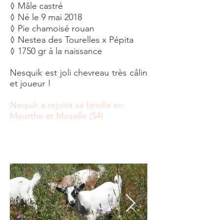
◊ Mâle castré
◊ Né le 9 mai 2018
◊ Pie chamoisé rouan
◊ Nestea des Tourelles x Pépita
◊ 1750 gr à la naissance
Nesquik est joli chevreau très câlin
et joueur !
Nequik a rejoint sa famille en
Meurthe et Moselle (54)