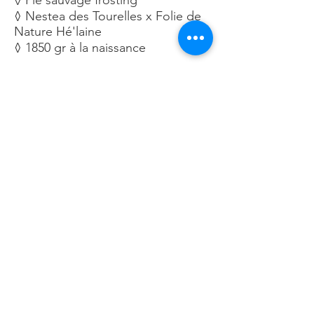
◊ Pie sauvage frosting
◊ Nestea des Tourelles x Folie de
Nature Hé'laine
◊ 1850 gr à la naissance
Bali est un chevreau extrêmement
câlin avec une morphologie et un
marquage élégant!
Bali a rejoint sa famille en Moselle
(57)
Cadix
◊ Mâle castré
◊ Né le 20 mai 2019
◊ Pie noir frosting