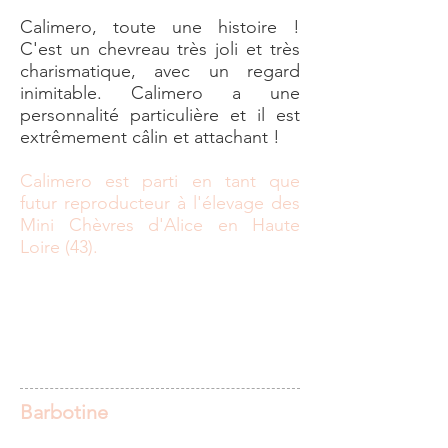
Calimero, toute une histoire !
C'est un chevreau très joli et très
charismatique, avec un regard
inimitable. Calimero a une
personnalité particulière et il est
extrêmement câlin et attachant !
Calimero est parti en tant que
futur reproducteur à l'élevage des
Mini Chèvres d'Alice en Haute
Loire (43).
Barbotine