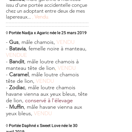
issu d'une portée accidentelle conçue
chez un adoptant entre deux de mes
lapereaux...
,
Vendu
.
◊ Portée Nadja x Agaric née le 25 mars 2019
-
Gus
, mâle chamois,
VENDU
-
Batavia
, femelle noire à manteau,
VENDUE
-
Bandit
, mâle loutre chamois à
manteau tête de lion
,
VENDU
-
Caramel
, mâle loutre chamois
tête de lion,
VENDU
-
Zodiac
, mâle loutre chamois
havane vienna aux yeux bleus, tête
de lion,
conservé à l'élevage
-
Muffin
, mâle havane vienna aux
yeux bleus,
VENDU
◊ Portée Daphné x Sweet Love née le 30
avril 2019