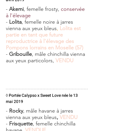
-
Akemi
, femelle frosty,
conservée
à l'élevage
-
Lolita
, femelle noire à jarres
vienna aux yeux bleus
,
Lolita est
partie en tant que future
reproductrice à l'élevage des
Pompons lorrains en Moselle (57)
-
Gribouille
, mâle chinchilla vienna
aux yeux particolors,
VENDU
◊ Portée Calypso x Sweet Love née le 13
mai 2019
-
Rocky
, mâle havane à jarres
vienna aux yeux bleus
,
VENDU
-
Frisquette
, femelle chinchilla
havane,
VENDUE