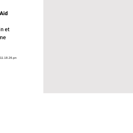
 Aid
n et
rme