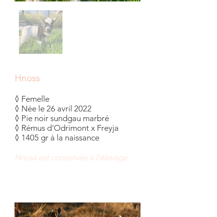
Hnoss
◊ Femelle
◊ Née le 26 avril 2022
◊ Pie noir sundgau marbré
◊ Rémus d'Odrimont x Freyja
◊ 1405 gr à la naissance
Hnoss est conservée à l'élevage