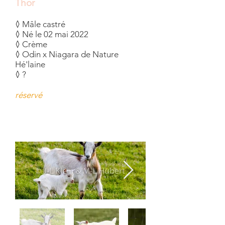
Thor
◊ Mâle castré
◊ Né le 02 mai 2022
◊ Crème
◊ Odin x Niagara de Nature
Hé'laine
◊ ?
réservé