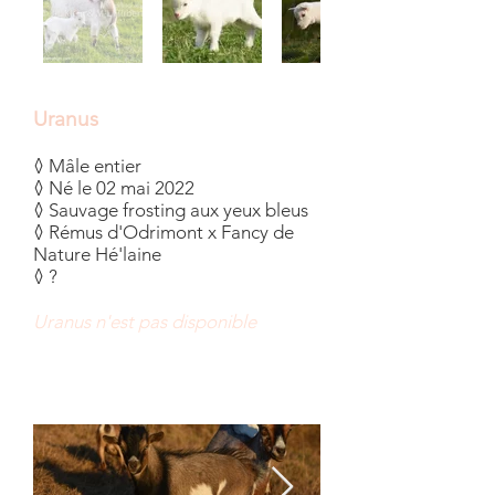
Uranus
◊ Mâle entier
◊ Né le 02 mai 2022
◊ Sauvage frosting aux yeux bleus
◊ Rémus d'Odrimont x Fancy de
Nature Hé'laine
◊ ?
Uranus n'est pas disponible