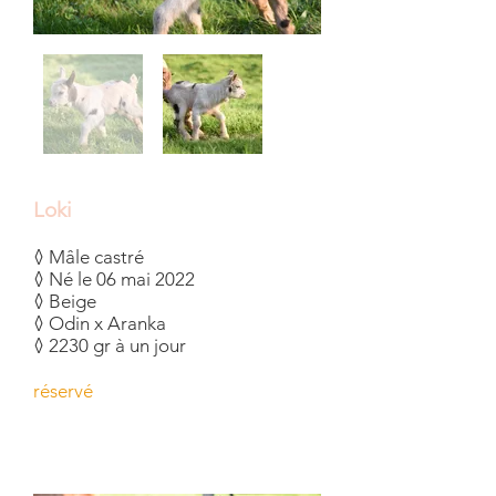
Loki
◊ Mâle castré
◊ Né le 06 mai 2022
◊ Beige
◊ Odin x Aranka
◊ 2230 gr à un jour
réservé