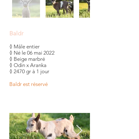
Baldr
◊ Mâle entier
◊ Né le 06 mai 2022
◊ Beige marbré
◊ Odin x Aranka
◊ 2470 gr à 1 jour
Baldr est réservé