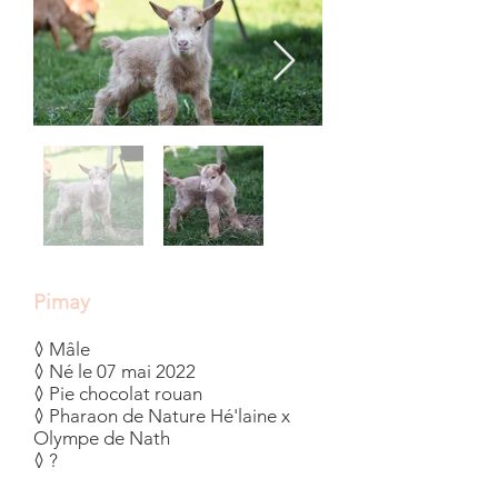
Pimay
◊ Mâle
◊ Né le 07 mai 2022
◊ Pie chocolat rouan
◊ Pharaon de Nature Hé'laine x
Olympe de Nath
◊ ?