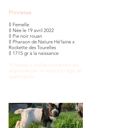
Princesse
◊ Femelle
◊ Née le 19 avril 2022
◊ Pie noir rouan
◊ Pharaon de Nature Hé'laine x
Rockette des Tourelles
◊ 1715 gr à la naissance
Princesse a malheureusement été
emportée par un renard à l'âge de
quatre jours....