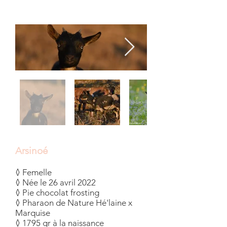
Arsinoé
◊ Femelle
◊ Née le 26 avril 2022
◊ Pie chocolat frosting
◊ Pharaon de Nature Hé'laine x
Marquise
◊ 1795 gr à la naissance