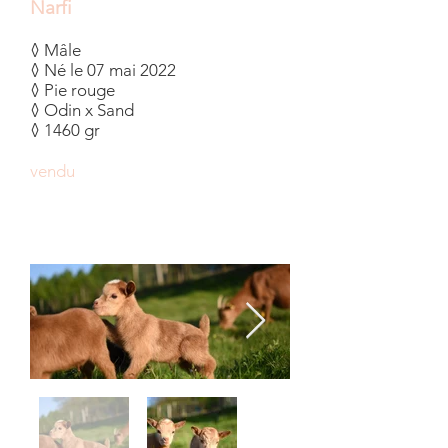
Narfi
◊ Mâle
◊ Né le 07 mai 2022
◊ Pie rouge
◊ Odin x Sand
◊ 1460 gr
vendu