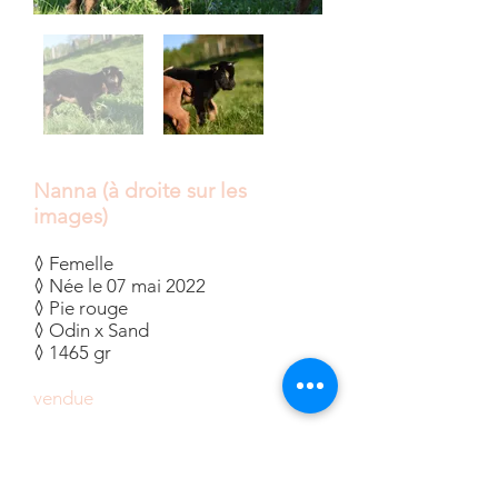
Nanna (à droite sur les
images)
◊ Femelle
◊ Née le 07 mai 2022
◊ Pie rouge
◊ Odin x Sand
◊ 1465 gr
vendue