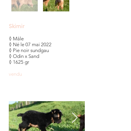
Skirnir
◊ Mâle
◊ Né le 07 mai 2022
◊ Pie noir sundgau
◊ Odin x Sand
◊ 1625 gr
vendu