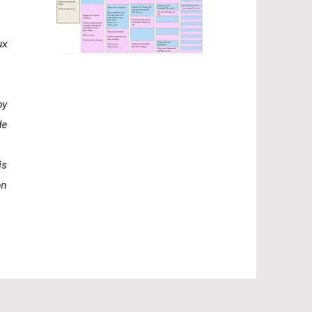
ux
oy
de
is
on