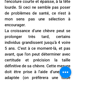
l'encolure courte et épaisse, à la tête
lourde. Si ceci ne semble pas poser
de problèmes de santé, ce n'est à
mon sens pas une sélection à
encourager.
La croissance d'une chèvre peut se
prolonger très tard, certains
individus grandissent jusqu'à 4 voire
5 ans. C'est à ce moment-là, et pas
avant, que l'on peut déterminer avec
certitude et précision la taille
définitive de sa chèvre. Cette mesure
doit être prise à l'aide d'une toise
adaptée (on préfèrera une toise
d'expo pour chien plutôt qu'une toise
pour poney...), sur un sol
parfaitement plat et la chèvre doit
être bien redressée ; on placera ainsi