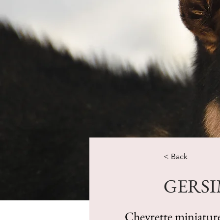
< Back
GERSI
Chevrette miniature