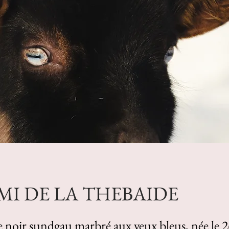
MI DE LA THEBAIDE
 noir sundgau marbré aux yeux bleus, née le 2